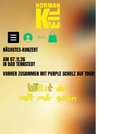
Anmelden
NÄCHSTES-KONZERT
NÄCHSTES-KONZERT
AM 07.11.26
AM 07.11.26
IN BAD TENNSTEDT
IN BAD TENNSTEDT
VORHER ZUSAMMEN MIT PURPLE SCHULZ AUF TOUR!
VORHER ZUSAMMEN MIT PURPLE SCHULZ AUF TOUR!