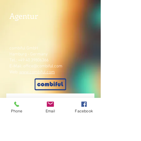
Agentur
combiful GmbH
Hamburg - Germany
Tel.:
+49 40 39806366
E-Mail:
office@combiful.com
Web:
www.combiful.com
Phone
Email
Facebook