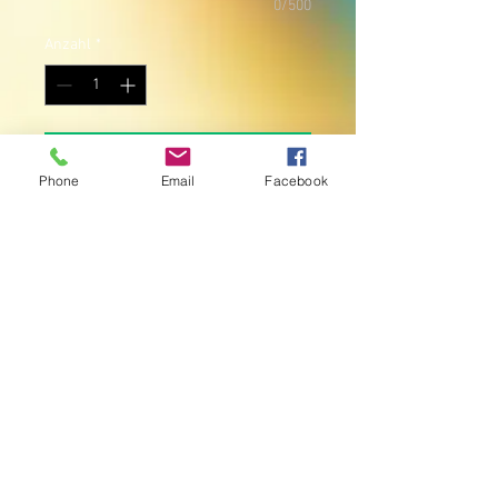
0/500
Anzahl
*
In den Warenkorb
Phone
Email
Facebook
Der alte KEILER-Fotokalender
"KEILENDER 2025". Maße DIN A4.
Ich habe Euch passend zur "Bunte 15
- Best Of CD", 15 wundervolle Seiten
mit Bildern und Momenten meines
Lieblings-Fotografen "Olaf Gebert
gestaltet.
Natürlich wird jeder Kalender
"Handsigniert".
Ich danke Euch von Herzen und
freue mich auf die nächsten