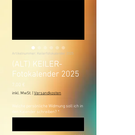
Artikelnummer: Keilerfotokalender 2025
(ALT) KEILER-
Fotokalender 2025
Preis
7,00 €
inkl. MwSt.
|
Versandkosten
Welche persönliche Widmung soll ich in
den Kalender schreiben?
*