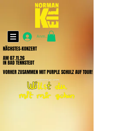
Anmelden
NÄCHSTES-KONZERT
NÄCHSTES-KONZERT
AM 07.11.26
AM 07.11.26
IN BAD TENNSTEDT
IN BAD TENNSTEDT
VORHER ZUSAMMEN MIT PURPLE SCHULZ AUF TOUR!
VORHER ZUSAMMEN MIT PURPLE SCHULZ AUF TOUR!