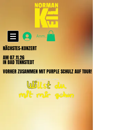
Anmelden
NÄCHSTES-KONZERT
NÄCHSTES-KONZERT
AM 07.11.26
AM 07.11.26
IN BAD TENNSTEDT
IN BAD TENNSTEDT
VORHER ZUSAMMEN MIT PURPLE SCHULZ AUF TOUR!
VORHER ZUSAMMEN MIT PURPLE SCHULZ AUF TOUR!